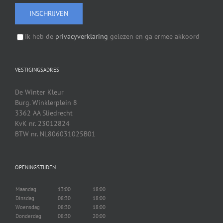
Ik heb de
privacyverklaring
gelezen en ga ermee akkoord
VESTIGINGSADRES
De Winter Kleur
Burg. Winklerplein 8
3362 AA Sliedrecht
KvK nr. 23012824
BTW nr. NL806031025B01
OPENINGSTIJDEN
Maandag
13:00
18:00
Dinsdag
08:30
18:00
Woensdag
08:30
18:00
Donderdag
08:30
20:00