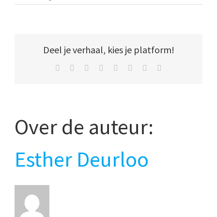
shutters
+
tekst
op
maat
Deel je verhaal, kies je platform!
gemaakt
Facebook
Twitter
Reddit
LinkedIn
Tumblr
Pinterest
Vk
E-
mail
Over de auteur:
Esther Deurloo